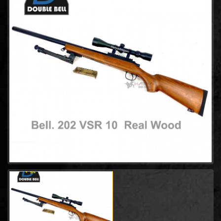
ปืนยาวสปริง SPRING AIRSOFT RIFLES
(86)
- Snow Wolf
(8)
- Tokyo Marui Spring Rifle
(6)
- Well
(7)
- Double Bell Spring Rifle
(8)
- Modify_tech
(1)
- A&K Spring Rifle
(9)
- SRS SNIPER
(2)
- ARES Spring Rifle
(15)
- Classic army Spring Rifle
(2)
- G&P
(2)
- K.T.W
(2)
- Maple Leaf
(1)
- King Arms Spring Rifle
(1)
- CYMA Spring Rifle
(15)
- DAISY
(6)