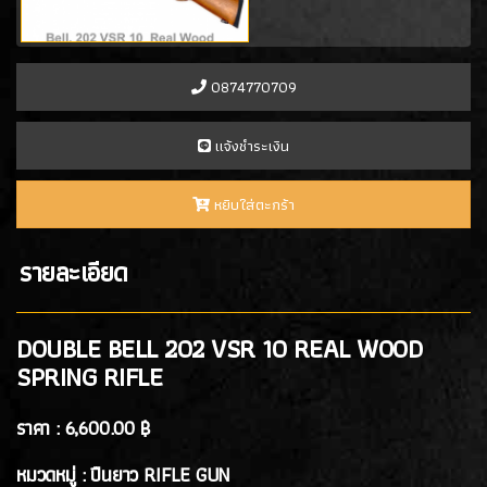
- APS Spring Rifle
(2)
- DOUBLE EAGLE SPRING RIFLE
(1)
0874770709
แบลงค์กัน BLANK GUN
ปืนแบล๊งค์กัน BLANK GUN
เเจ้งชำระเงิน
(276)
BLANK CARTRIDGE
(10)
หยิบใส่ตะกร้า
SCOPE/ GAS/อุปกรณ์เสริม
รายละเอียด
GAS/กระสุนบีบีกัน
(47)
SCOPE , RED DOT
(38)
DOUBLE BELL 202 VSR 10 REAL WOOD
SPRING RIFLE
อุปกรณ์เสริม
(33)
ราคา :
6,600.00 ฿
หมวดหมู่ : ปืนยาว RIFLE GUN