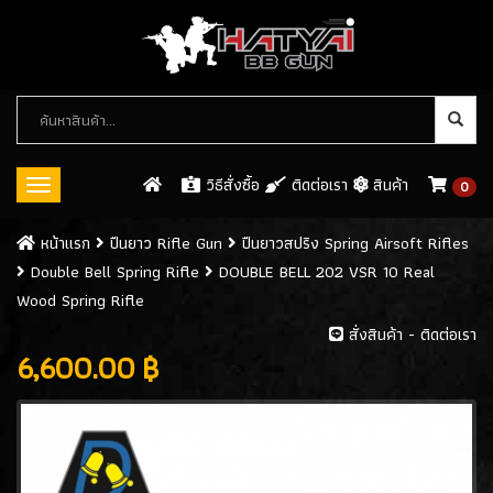
หมวด
หมู่
สินค้า
วิธีสั่งซื้อ
ติดต่อเรา
สินค้า
0
Toggle
navigation
ปืนบีบีกัน (BB GUN)
หน้าเเรก
ปืนยาว Rifle Gun
ปืนยาวสปริง Spring Airsoft Rifles
Double Bell Spring Rifle
DOUBLE BELL 202 VSR 10 Real
ปืนสั้นอัดแก็ส / GAS
(546)
Wood Spring Rifle
ปืนสั้นอัดลมสปริง SPRING GUN
(13)
สั่งสินค้า - ติดต่อเรา
6,600.00 ฿
ปืนยาว RIFLE GUN
ปืนยาวอัดแก๊ส GAS RIFLES
(128)
ปืนยาวไฟฟ้า AEG RIFLES
(309)