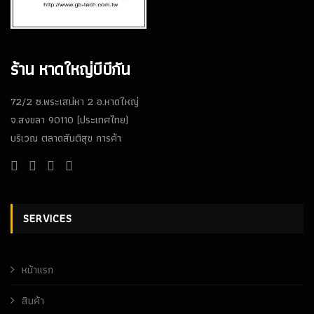
ร้าน หาดใหญ่บีบีกัน
72/2 ซ.พระเสน่หา 2 อ.หาดใหญ่
จ.สงขลา 90110 (ประเทศไทย)
บริเวณ ตลาดสันติสุข การค้า
SERVICES
หน้าเเรก
สินค้า