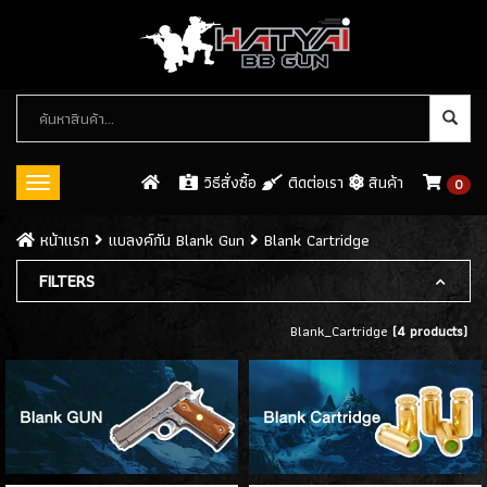
หมวด
หมู่
สินค้า
วิธีสั่งซื้อ
ติดต่อเรา
สินค้า
0
Toggle
navigation
ปืนบีบีกัน (BB GUN)
หน้าเเรก
แบลงค์กัน Blank Gun
Blank Cartridge
ปืนสั้นอัดแก็ส / GAS
FILTERS
(546)
ปืนสั้นอัดลมสปริง SPRING GUN
(13)
Blank_Cartridge
(4 products)
ปืนยาว RIFLE GUN
ปืนยาวอัดแก๊ส GAS RIFLES
(128)
ปืนยาวไฟฟ้า AEG RIFLES
(309)