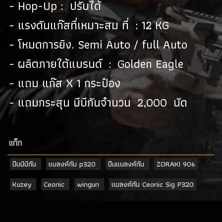
- Hop-Up : ปรับได้
- แรงดันแก๊สที่เหมาะสม ที่ : 12 KG
- โหมดการยิง. Semi Auto / full Auto
- ผลิตภายใต้แบรนด์ : Golden Eagle
- แถม แก๊ส X 1 กระป๋อง
- แถมกระสุน บีบีกันจำนวน 2,000 นัด
เเท็ก
ปืนบีบีกัน
แบลงค์กัน p320
ปืนแบลงค์กัน
ZORAKI 906
Kuzey
Ceonic
wingun
แบลงค์กัน Ceonic Sig P320