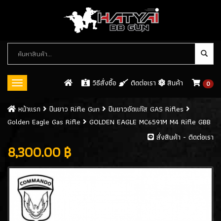
หมวด
หมู่
สินค้า
วิธีสั่งซื้อ
ติดต่อเรา
สินค้า
0
Toggle
navigation
ปืนบีบีกัน (BB GUN)
หน้าเเรก
ปืนยาว Rifle Gun
ปืนยาวอัดแก๊ส GAS Rifles
Golden Eagle Gas Rifle
GOLDEN EAGLE MC6591M M4 Rifle GBB
ปืนสั้นอัดแก็ส / GAS
(546)
สั่งสินค้า - ติดต่อเรา
ปืนสั้นอัดลมสปริง SPRING GUN
8,300.00 ฿
(13)
ปืนยาว RIFLE GUN
ปืนยาวอัดแก๊ส GAS RIFLES
(128)
- WE Gas Rifle
(21)
- UMAREX Gas Rifles
(20)