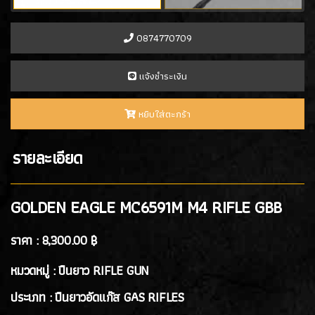
- ARMY GAS Rifle
(1)
- MARUZEN
(1)
0874770709
- DOUBLE EAGLE GAS RIFLE
(1)
เเจ้งชำระเงิน
ปืนยาวไฟฟ้า AEG RIFLES
(309)
ปืนยาวสปริง SPRING AIRSOFT RIFLES
(86)
หยิบใส่ตะกร้า
แบลงค์กัน BLANK GUN
รายละเอียด
ปืนแบล๊งค์กัน BLANK GUN
(276)
BLANK CARTRIDGE
GOLDEN EAGLE MC6591M M4 RIFLE GBB
(10)
SCOPE/ GAS/อุปกรณ์เสริม
ราคา :
8,300.00 ฿
GAS/กระสุนบีบีกัน
(47)
หมวดหมู่ : ปืนยาว RIFLE GUN
SCOPE , RED DOT
(38)
ประเภท : ปืนยาวอัดแก๊ส GAS RIFLES