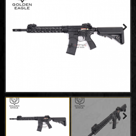
- Golden Eagle Gas Rifle
(32)
- CYBERGUN GAS Rifles
(2)
- Tokyo Marui GAS Rifle
(5)
- A&K GAS Rifle
(3)
Next
- KJW GAS Rifle
(3)
- VFC RIFLE GAS
(6)
- GHK GAS RIFLE
(10)
- G&G GAS Rifle
(1)
- KWC GAS Rifle
(1)
- PTS / KWA
(2)
- APS Gas Rifle
(7)
- TANAKA WORKS
(1)
- King Arms GAS Rifle
(1)
- Northeast
(1)
- WELL GAS Rifle
(1)
Next
- ARES GAS RIFLE
(1)