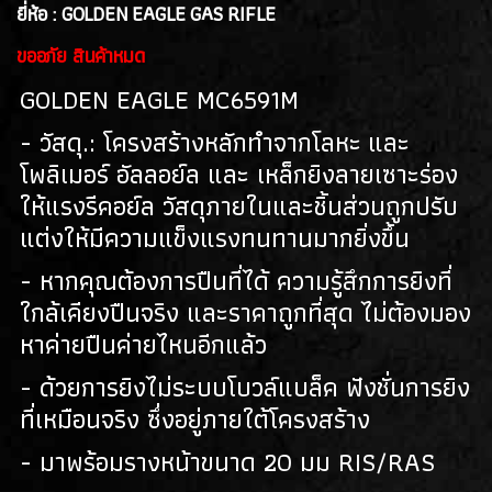
อุปกรณ์เสริม
ยี่ห้อ : GOLDEN EAGLE GAS RIFLE
(33)
ขออภัย สินค้าหมด
GOLDEN EAGLE MC6591M
- วัสดุ.: โครงสร้างหลักทำจากโลหะ และ
โพลิเมอร์ อัลลอย์ล และ เหล็กยิงลายเซาะร่อง
ให้แรงรีคอย์ล วัสดุภายในและชิ้นส่วนถูกปรับ
แต่งให้มีความแข็งแรงทนทานมากยิ่งขึ้น
- หากคุณต้องการปืนที่ได้ ความรู้สึกการยิงที่
ใกล้เคียงปืนจริง และราคาถูกที่สุด ไม่ต้องมอง
หาค่ายปืนค่ายไหนอีกแล้ว
- ด้วยการยิงไม่ระบบโบวล์แบล็ค ฟังชั่นการยิง
ที่เหมือนจริง ซึ่งอยู่ภายใต้โครงสร้าง
- มาพร้อมรางหน้าขนาด 20 มม RIS/RAS