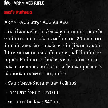
ยี่ห้อ : ARMY AEG RIFLE
SCOPE , RED DOT
(38)
ขออภัย สินค้าหมด
อุปกรณ์เสริม
(33)
ARMY R905 Stryr AUG A3 AEG
- บอดี้โพลิเมอร์ความแข็งแรงสูงมีความทนทานและใช้
งานได้ยาวนาน มาพร้อมรางเต็ม ขนาด 20 มม ขนาด
ใหญ่ มีทริกเกอร์แบบสองชั้น ช่วยให้ผู้ใช้สามารถสลับ
ไปมาระหว่างแบบ เซมิออโต้ และ ฟลูออโต้โดยไม่ต้อง
หมุนตัวปรับโหมด ชุดลำกล้อง รางด้านหน้าและด้าน
หลัง สามารถถอดออกได้ สามารถใช้สลิงหมุนด้านหลัง
เพื่อติดตั้งสายสะพายแบบจุดเดียว
- วัสดุ : โครงสร้างโลหะ และ โพลิเมอร์
- ความยาวทั้งหมด : 770 มม
- ความยาวลำกล้อง : 540 มม