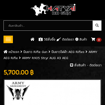
หมวด
หมู่
สินค้า
วิธีสั่งซื้อ
ติดต่อเรา
สินค้า
0
Toggle
navigation
ปืนบีบีกัน (BB GUN)
หน้าเเรก
ปืนยาว Rifle Gun
ปืนยาวไฟฟ้า AEG Rifles
ARMY
AEG Rifle
ARMY R905 Stryr AUG A3 AEG
ปืนสั้นอัดแก็ส / GAS
(546)
สั่งสินค้า - ติดต่อเรา
ปืนสั้นอัดลมสปริง SPRING GUN
5,700.00 ฿
(13)
ปืนยาว RIFLE GUN
ปืนยาวอัดแก๊ส GAS RIFLES
(128)
ปืนยาวไฟฟ้า AEG RIFLES
(309)