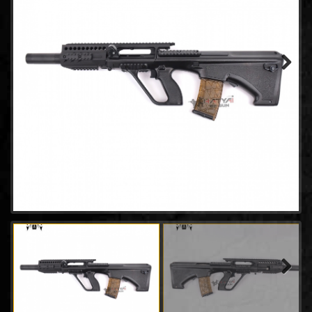
- E&C
(164)
- CYMA
(32)
- Golden Eagle AEG Rifles
(16)
- A&K
(5)
- UMAREX AEG Rifle
Next
(3)
- ARES AEG Rifle
(8)
- CLASSIC ARMY
(4)
- G&G AEG RIFLE
(11)
- LCT
(1)
- CYBERGUN AEG Rifles
(1)
- Double Bell AEG Rifle
(30)
- VFC RIFLE AEG
(5)
- ARCTURUS
(4)
- E&L AEG RIFLE
(10)
- Krytac
(4)
Next
- Tokyo Marui AEG Rifle
(2)
- JG WORKS
(0)