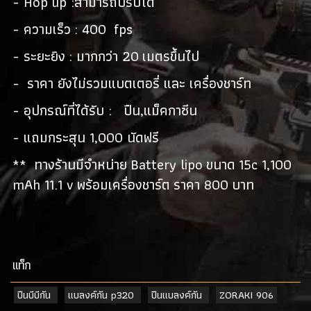
- Hop up :สามารถปรับได้
- ความเร็ว : 400 fps
- ระยะยิง : มากกว่า 20 เมตรขึ้นไป
- ราคา ยังไม่รวมแบตเตอรี่ และ เครื่องชาร์ท
- อุปกรณ์ที่ได้รับ : ปืน,แม็คกาซีน
- แถมกระสุน 1,000 นัดฟรี
** ทางร้านมีจำหน่าย Battery lipo ขนาด 15c 1,100
mAh 11.1 v พร้อมเครื่องชาร์ต ราคา 800 บาท
เเท็ก
ปืนบีบีกัน
แบลงค์กัน p320
ปืนแบลงค์กัน
ZORAKI 906