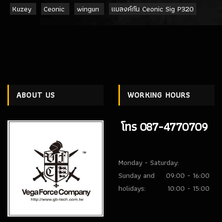
Kuzey
Ceonic
wingun
แบลงค์กัน Ceonic Sig P320
ABOUT US
WORKING HOURS
โทร 087-4770709
Monday - Saturday:
Sunday and
09:00 - 16:00
holidays:
10:00 - 15:00