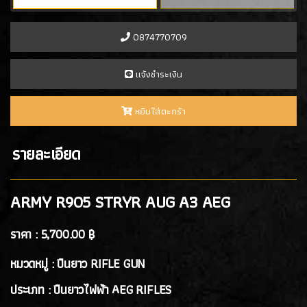
- Double Eagle Rifle AEG
(1)
- JG WORKS
(1)
0874770709
- Snowwolf AEG Rifle
(2)
- ARMY AEG Rifle
(3)
เเจ้งชำระเงิน
- Well Pro AEG
(5)
- Well Pro GBB
(0)
หยิบใส่ตะกร้า
ปืนยาวสปริง SPRING AIRSOFT RIFLES
(86)
รายละเอียด
แบลงค์กัน BLANK GUN
ARMY R905 STRYR AUG A3 AEG
ปืนแบล๊งค์กัน BLANK GUN
(276)
BLANK CARTRIDGE
ราคา :
5,700.00 ฿
(10)
หมวดหมู่ : ปืนยาว RIFLE GUN
SCOPE/ GAS/อุปกรณ์เสริม
ประเภท : ปืนยาวไฟฟ้า AEG RIFLES
GAS/กระสุนบีบีกัน
(47)