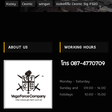
Kuzey
Ceonic
wingun
แบลงค์กัน Ceonic Sig P320
ABOUT US
WORKING HOURS
โทร 087-4770709
Monday - Saturday:
Sunday and
09:00 - 16:00
holidays:
10:00 - 15:00