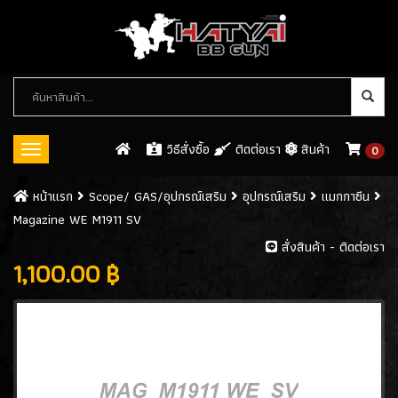
หมวด
หมู่
สินค้า
วิธีสั่งซื้อ
ติดต่อเรา
สินค้า
0
Toggle
navigation
ปืนบีบีกัน (BB GUN)
หน้าเเรก
Scope/ GAS/อุปกรณ์เสริม
อุปกรณ์เสริม
แมกกาซีน
Magazine WE M1911 SV
ปืนสั้นอัดแก็ส / GAS
(546)
สั่งสินค้า - ติดต่อเรา
ปืนสั้นอัดลมสปริง SPRING GUN
1,100.00 ฿
(13)
ปืนยาว RIFLE GUN
ปืนยาวอัดแก๊ส GAS RIFLES
(128)
ปืนยาวไฟฟ้า AEG RIFLES
(309)