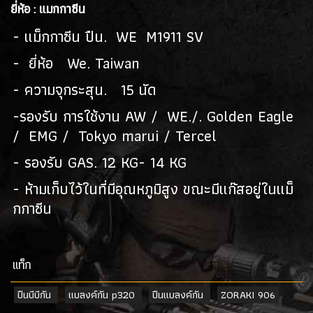
ยี่ห้อ : แมกกาซีน
- แม็กกาซีน ปืน. WE M1911 SV
- ยี่ห้อ We. Taiwan
- ความจุกระสุน. 15 นัด
-รองรับ การใช้งาน AW / WE./. Golden Eagle
/ EMG / Tokyo marui / Tercel
- รองรับ GAS. 12 KG- 14 KG
- ห้ามเก็บไว้ในที่มีอุณหภูมิสูง ขณะมีแก๊สอยู่ในแม็
กกาซีน
เเท็ก
ปืนบีบีกัน
แบลงค์กัน p320
ปืนแบลงค์กัน
ZORAKI 906