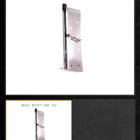
ปืนยาวสปริง SPRING AIRSOFT RIFLES
(86)
แบลงค์กัน BLANK GUN
ปืนแบล๊งค์กัน BLANK GUN
(276)
BLANK CARTRIDGE
(10)
SCOPE/ GAS/อุปกรณ์เสริม
GAS/กระสุนบีบีกัน
(47)
SCOPE , RED DOT
(38)
อุปกรณ์เสริม
(33)
- แบตเตอรี่ , เครื่องชาร์ต
(5)
- แมกกาซีน
(17)
- ชุดทำความสะอาด , น้ำยาหล่อลื่น
(1)
- อุปกรณ์ตกแต่ง ,ชุดอัปเกรด
(6)