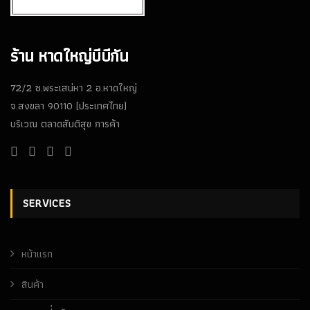
ร้าน หาดใหญ่บีบีกัน
72/2 ซ.พระเสน่หา 2 อ.หาดใหญ่
จ.สงขลา 90110 (ประเทศไทย)
บริเวณ ตลาดสันติสุข การค้า
SERVICES
หน้าเเรก
สินค้า