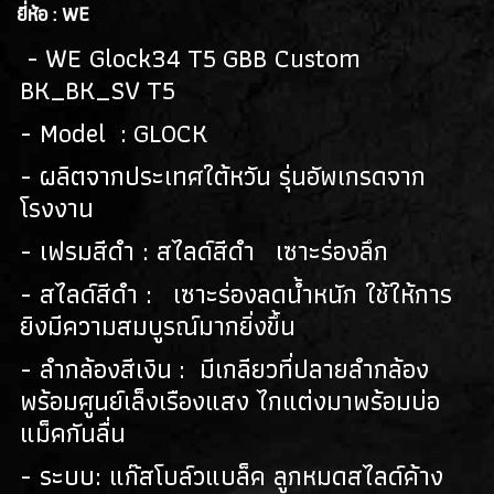
(128)
ยี่ห้อ : WE
ปืนยาวไฟฟ้า AEG RIFLES
(309)
- WE Glock34 T5 GBB Custom
BK_BK_SV T5
ปืนยาวสปริง SPRING AIRSOFT RIFLES
(86)
- Model : GLOCK
แบลงค์กัน BLANK GUN
- ผลิตจากประเทศใต้หวัน รุ่นอัพเกรดจาก
ปืนแบล๊งค์กัน BLANK GUN
(276)
โรงงาน
BLANK CARTRIDGE
(10)
- เฟรมสีดำ : สไลด์สีดำ เซาะร่องลึก
- สไลด์สีดำ : เซาะร่องลดน้ำหนัก ใช้ให้การ
SCOPE/ GAS/อุปกรณ์เสริม
ยิงมีความสมบูรณ์มากยิ่งขึ้น
GAS/กระสุนบีบีกัน
(47)
- ลำกล้องสีเงิน : มีเกลียวที่ปลายลำกล้อง
SCOPE , RED DOT
(38)
พร้อมศูนย์เล็งเรืองแสง ไกแต่งมาพร้อมบ่อ
แม็คกันลื่น
อุปกรณ์เสริม
(33)
- ระบบ: แก๊สโบล์วแบล็ค ลูกหมดสไลด์ค้าง