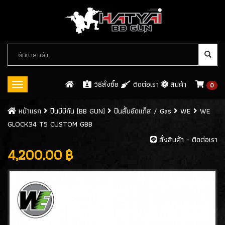
หมวด
หมู่
สินค้า
วิธีสั่งซื้อ
ติดต่อเรา
สินค้า
0
Toggle
navigation
ปืนบีบีกัน (BB GUN)
หน้าเเรก
ปืนบีบีกัน (BB GUN)
ปืนสั้นอัดแก็ส / Gas
WE
WE
GLOCK34 T5 CUSTOM GBB
ปืนสั้นอัดแก็ส / GAS
(546)
สั่งสินค้า - ติดต่อเรา
- WE
(113)
4,200.00 ฿
- ARMY
(61)
- KJW
(32)
- KWC
(8)
- CYBERGUN
(26)
- ASG
(8)