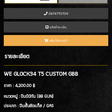
- PROFORCE
(7)
- ARTEMIS
(0)
0874770709
- ASCEND
(2)
- ICS Hand Gun
(1)
เเจ้งชำระเงิน
- POSEIDON
(1)
- ARROW ARMS
(1)
หยิบใส่ตะกร้า
- VFC
(2)
- TTI AIRSOFT
(1)
รายละเอียด
- G&G
(4)
- ARCTURUS
(4)
- ARES
(3)
WE GLOCK34 T5 CUSTOM GBB
- HK3
(2)
ราคา :
4,200.00 ฿
ปืนสั้นอัดลมสปริง SPRING GUN
(13)
หมวดหมู่ : ปืนบีบีกัน (BB GUN)
ปืนยาว RIFLE GUN
ประเภท : ปืนสั้นอัดแก็ส / GAS
ปืนยาวอัดแก๊ส GAS RIFLES