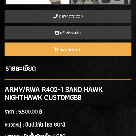
- PROFORCE
(7)
- ARTEMIS
(0)
0874770709
- ASCEND
(2)
- ICS Hand Gun
(1)
เเจ้งชำระเงิน
- POSEIDON
(1)
- ARROW ARMS
(1)
หยิบใส่ตะกร้า
- VFC
(2)
- TTI AIRSOFT
(1)
รายละเอียด
- G&G
(4)
- ARCTURUS
(4)
- ARES
(3)
ARMY/RWA R402-1 SAND HAWK
- HK3
(2)
NIGHTHAWK CUSTOMGBB
ปืนสั้นอัดลมสปริง SPRING GUN
(13)
ราคา :
5,500.00 ฿
หมวดหมู่ : ปืนบีบีกัน (BB GUN)
ปืนยาว RIFLE GUN
ปืนยาวอัดแก๊ส GAS RIFLES