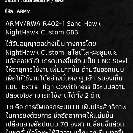
ประเภท : ปืนสั้นอัดแก็ส / GAS
(128)
ยี่ห้อ : ARMY
ปืนยาวไฟฟ้า AEG RIFLES
(309)
ARMY/RWA R402-1 Sand Hawk
ปืนยาวสปริง SPRING AIRSOFT RIFLES
(86)
NightHawk Custom GBB
แบลงค์กัน BLANK GUN
ได้รับอนุญาตอย่างเป็นทางการโดย
NightHawk Custom สไลด์โลหะอลูมิเนีย
ปืนแบล๊งค์กัน BLANK GUN
(276)
มอัลลอยด์ อัปเกรดบางชิ้นส่วนเป็น CNC Steel
BLANK CARTRIDGE
(10)
ให้อายุการใช้งานเพิ่มมากขึ้น ด้ามจับออกแบบ
เพื่อให้ใช้งานได้อย่างมั่นคง ศูนย์การมองเห็น
SCOPE/ GAS/อุปกรณ์เสริม
แบบ Extra High Cowithness มีระบบความ
GAS/กระสุนบีบีกัน
(47)
ปลอดภัยสามารถใช้งานได้ทั้ง 2 ด้าน
SCOPE , RED DOT
(38)
T8 คือ การอัพเกรดระบบT8 เพิ่มประสิทธิภาพ
ในการยิงด้วยการ ซีลอัดอากาศให้แน่นขึ้น
อุปกรณ์เสริม
(33)
เปลี่ยนยางฮ๊อปแบบ 70 องศา เปลี่ยนชิ้นส่วน
ในชุดลั่นไกโลหะให้มีความแข็งแรงเพิ่มมากขึ้น