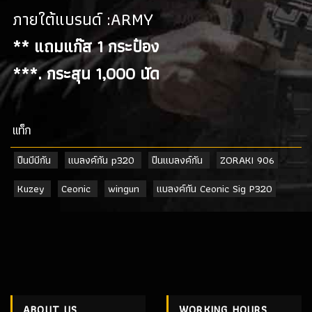
ภายใต้แบรนด์ :ARMY
** แถมแก๊ส 1 กระป๋อง
***. กระสุน 1,000 นัด
เเท็ก
ปืนบีบีกัน
แบลงค์กัน p320
ปืนแบลงค์กัน
ZORAKI 906
Kuzey
Ceonic
wingun
แบลงค์กัน Ceonic Sig P320
ABOUT US
WORKING HOURS