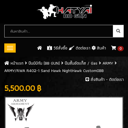
หมวด
หมู่
สินค้า
วิธีสั่งซื้อ
ติดต่อเรา
สินค้า
0
Toggle
navigation
ปืนบีบีกัน (BB GUN)
หน้าเเรก
ปืนบีบีกัน (BB GUN)
ปืนสั้นอัดแก็ส / Gas
ARMY
ARMY/RWA R402-1 Sand Hawk NightHawk CustomGBB
ปืนสั้นอัดแก็ส / GAS
(546)
สั่งสินค้า - ติดต่อเรา
- WE
(113)
5,500.00 ฿
- ARMY
(61)
- KJW
(32)
- KWC
(8)
- CYBERGUN
(26)
- ASG
(8)