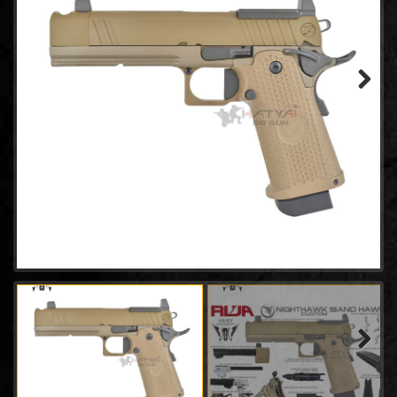
- WINGUN
(14)
- GAMO
(0)
- Tokyo marui
(21)
- Goldden Eagle
(18)
- Bell
(64)
Next
- AW
(31)
- Classic Gun
(2)
- Keymore
(3)
- SRC
(8)
- EMG
(20)
- King arms
(7)
- ACTION ARMY
(4)
- UMAREX
(45)
- E&C Pistol
(34)
- CHIAPPA RHINO
(2)
- Snow Wolf
(0)
Next
- RWA
(2)