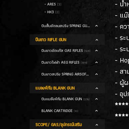
- น้ำ
- ARES
(3)
- HK3
(2)
- แม
- คว
ปืนสั้นอัดลมสปริง SPRING GUN
(13)
- ระ
ปืนยาว RIFLE GUN
- ระ
ปืนยาวอัดแก๊ส GAS RIFLES
(128)
- Ho
ปืนยาวไฟฟ้า AEG RIFLES
(309)
- สา
ปืนยาวสปริง SPRING AIRSOFT RIFLES
(86)
- ผู้
แบลงค์กัน BLANK GUN
- อุป
ปืนแบล๊งค์กัน BLANK GUN
(276)
****
BLANK CARTRIDGE
(10)
****
SCOPE/ GAS/อุปกรณ์เสริม