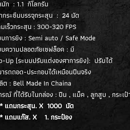
หนัก : 1.1 กิโลกรัม
๊กกระซีนบรรจุกระสุน : 24 นัด
ามเร็วกระสุน : 300-320 FPS
บบการยิง : Semi auto / Safe Mode
บบความปลอดภัยเซฟล็อค : มี
p-Up (ระบบปรับแต่งองศาการยิง): ปรับได้
มารถถอด-ประกอบได้เหมือนปืนจริง
ผลิต : Bell Made In Chaina
กรณ์ ที่ได้รับในกล่อง : ปืน , แม็ค , ลูกสูบ , กระเป
* แถมกระสุน. X 1000 นัด
* แถมแก๊ส. X 1. กระป๋อง