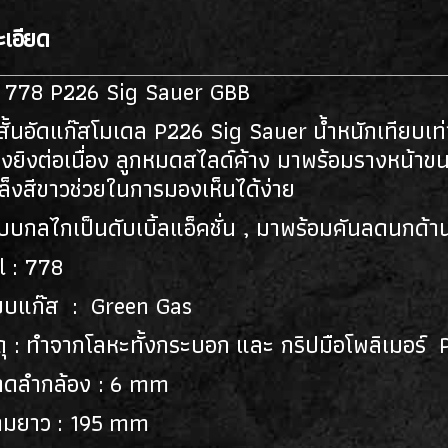
เอียด
 778 P226 Sig Sauer GBB
สั้นอัดแก๊สโมเดล P226 Sig Sauer น้ำหนักเทียบเท่
งยิงต่อเนื่อง ลูกหมดสไลด์ค้าง มาพร้อมรางหน้าข
เล็งสีขาวช่วยในการมองเห็นได้ง่าย
บกลไกเป็นดับเบิ้ลแอ็คชั่น , มาพร้อมคันลดนกด้า
l : 778
บบแก๊ส : Green Gas
ดุ : ทำจากโลหะทั้งกระบอก และ กริปมือโพลิเมอร
าดลำกล้อง : 6 mm
ามยาว : 195 mm