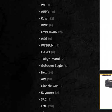
- WE
(113)
- ARMY
(61)
- KJW
(32)
- KWC
(8)
- CYBERGUN
(26)
- ASG
(8)
- WINGUN
(14)
- GAMO
(0)
- Tokyo marui
(21)
- Goldden Eagle
(18)
- Bell
(64)
- AW
(31)
- Classic Gun
(2)
- Keymore
(3)
- SRC
(8)
- EMG
(20)