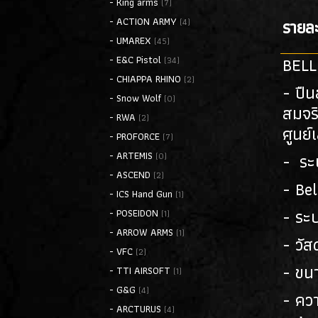
- King arms
(7)
- ACTION ARMY
รายละ
(4)
- UMAREX
(45)
BELL
- E&C Pistol
(34)
- CHIAPPA RHINO
(2)
- ปืน
- Snow Wolf
(0)
สมจริ
- RWA
(2)
ศูนย์
- PROFORCE
(7)
- ARTEMIS
- ระบ
(0)
- ASCEND
(2)
- Bel
- ICS Hand Gun
(1)
- ระ
- POSEIDON
(1)
- ARROW ARMS
(1)
- วัส
- VFC
(2)
- ขน
- TTI AIRSOFT
(1)
- G&G
(4)
- คว
- ARCTURUS
(4)