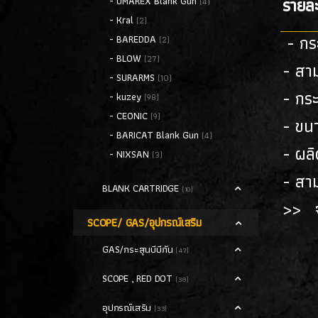
รายละ
- UMAREX Blank Gun
(4)
- Kral
(2)
- กร
- BAREDDA
(2)
- BLOW
(27)
- สาม
- SURARMS
(10)
- กระ
- kuzey
(98)
- CEONIC
(9)
- ขนา
- BARICAT Blank Gun
(4)
- ผลิ
- NIXSAN
(3)
- สาม
BLANK CARTRIDGE
(10)
>> จ
SCOPE/ GAS/อุปกรณ์เสริม
GAS/กระสุนบีบีกัน
(47)
SCOPE , RED DOT
(38)
อุปกรณ์เสริม
(33)