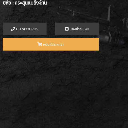
ยี่ห้อ : กระสุนแบล๊งค์กัน
0874770709
เเจ้งชำระเงิน
หยิบใส่ตะกร้า