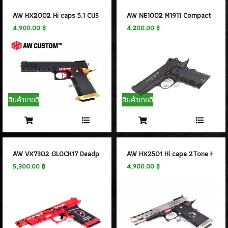
- WINGUN
(14)
- GAMO
(0)
AW HX2002 Hi caps 5.1 CUSTOM GOLD GBB
AW NE1002 M1911 Compact Blac
- Tokyo marui
4,900.00 ฿
4,200.00 ฿
(21)
- Goldden Eagle
(18)
- Bell
(64)
- AW
(31)
- Classic Gun
(2)
- Keymore
(3)
สินค้าขายดี
สินค้าขายดี
- SRC
(8)
- EMG
(20)
- King arms
(7)
- ACTION ARMY
(4)
AW VX7302 GLOCK17 Deadpool GBB
AW HX2501 Hi capa 2Tone HXEX
- UMAREX
(45)
5,300.00 ฿
4,900.00 ฿
- E&C Pistol
(34)
- CHIAPPA RHINO
(2)
- Snow Wolf
(0)
- RWA
(2)