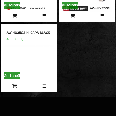
- PROFORCE
(7)
สินค้าขายดี
สินค้าขายดี
- ARTEMIS
(0)
- ASCEND
(2)
- ICS Hand Gun
(1)
- POSEIDON
(1)
AW HX2502 HI CAPA BLACK HXEX CUT GBB
- ARROW ARMS
(1)
4,800.00 ฿
- VFC
(2)
- TTI AIRSOFT
(1)
- G&G
(4)
- ARCTURUS
(4)
- ARES
(3)
สินค้าขายดี
- HK3
(2)
ปืนสั้นอัดลมสปริง SPRING GUN
(13)
ปืนยาว RIFLE GUN
ปืนยาวอัดแก๊ส GAS RIFLES