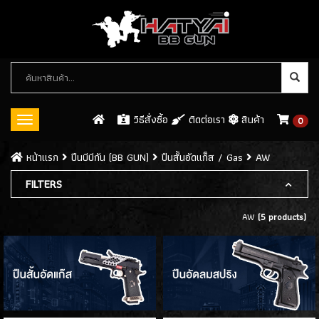
หมวด
หมู่
สินค้า
วิธีสั่งซื้อ
ติดต่อเรา
สินค้า
0
Toggle
navigation
ปืนบีบีกัน (BB GUN)
หน้าเเรก
ปืนบีบีกัน (BB GUN)
ปืนสั้นอัดแก็ส / Gas
AW
ปืนสั้นอัดแก็ส / GAS
FILTERS
(546)
- WE
(113)
AW
(5 products)
- ARMY
(61)
- KJW
(32)
- KWC
(8)
- CYBERGUN
(26)
- ASG
(8)