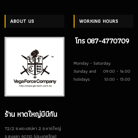
(128)
ปืนยาวไฟฟ้า AEG RIFLES
(309)
ABOUT US
WORKING HOURS
ปืนยาวสปริง SPRING AIRSOFT RIFLES
(86)
โทร 087-4770709
แบลงค์กัน BLANK GUN
ปืนแบล๊งค์กัน BLANK GUN
(276)
Monday - Saturday:
BLANK CARTRIDGE
(10)
Sunday and
09:00 - 16:00
holidays:
10:00 - 15:00
SCOPE/ GAS/อุปกรณ์เสริม
GAS/กระสุนบีบีกัน
(47)
SCOPE , RED DOT
(38)
ร้าน หาดใหญ่บีบีกัน
อุปกรณ์เสริม
(33)
72/2 ซ.พระเสน่หา 2 อ.หาดใหญ่
จ.สงขลา 90110 (ประเทศไทย)